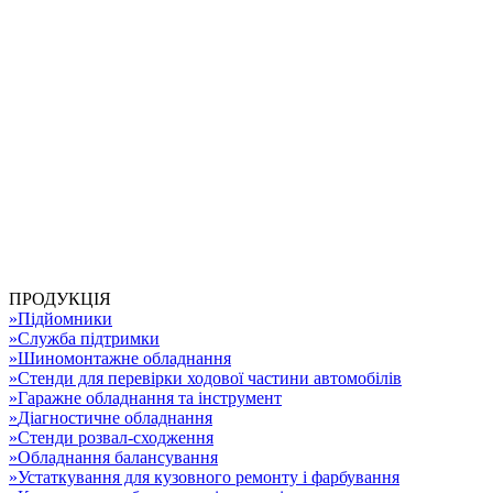
ПРОДУКЦІЯ
»
Підйомники
»
Служба підтримки
»
Шиномонтажне обладнання
»
Стенди для перевірки ходової частини автомобілів
»
Гаражне обладнання та інструмент
»
Діагностичне обладнання
»
Стенди розвал-сходження
»
Обладнання балансування
»
Устаткування для кузовного ремонту і фарбування