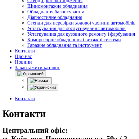
Стенди розвал-сходження
Шиномонтажне обладнання
Обладнання балансування
Діагностичне обладнання
Стенди для перевірки ходової частини автомобілів
Устаткування для обслуговування автомобілів
Устаткування для кузовного ремонту і фарбування
Компресорне обладнання і витяжні системи
Гаражне обладнання та інструмент
Контакти
Про нас
Новини
Завантажити каталог
Контакти
Контакти
Центральний офіс:
м. Київ, вул. Червоноткацька, 59а / 2