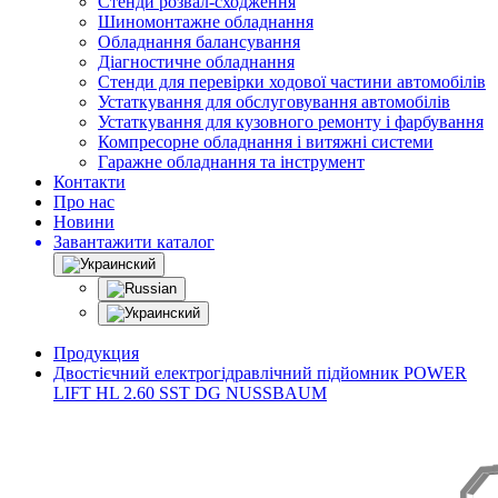
Стенди розвал-сходження
Шиномонтажне обладнання
Обладнання балансування
Діагностичне обладнання
Стенди для перевірки ходової частини автомобілів
Устаткування для обслуговування автомобілів
Устаткування для кузовного ремонту і фарбування
Компресорне обладнання і витяжні системи
Гаражне обладнання та інструмент
Контакти
Про нас
Новини
Завантажити каталог
Продукция
Двостієчний електрогідравлічний підйомник POWER
LIFT HL 2.60 SST DG NUSSBAUM