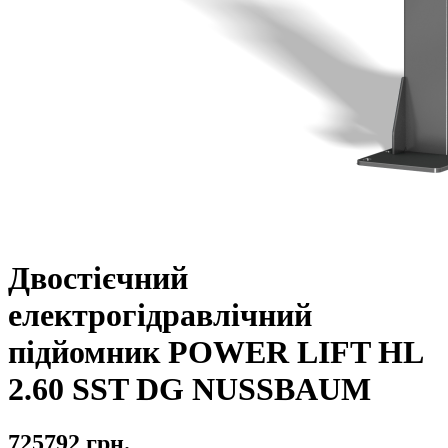
Двостієчний
електрогідравлічний
підйомник POWER LIFT HL
2.60 SST DG NUSSBAUM
725792 грн.