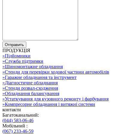
ПРОДУКЦІЯ
»
Підйомники
»
Служба підтримки
»
Шиномонтажне обладнання
»
Стенди для перевірки ходової частини автомобілів
»
Гаражне обладнання та інструмент
»
Діагностичне обладнання
»
Стенди розвал-сходження
»
Обладнання балансування
»
Устаткування для кузовного ремонту і фарбування
»
Компресорне обладнання і витяжні системи
контакти
Багатоканальний:
(044) 583-06-46
Мобільний :
(067) 233-46-59