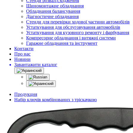
Стенди розвал-сходження
Шиномонтажне обладнання
Обладнання балансування
Діагностичне обладнання
Стенди для перевірки ходової частини автомобілів
Устаткування для обслуговування автомобілів
Устаткування для кузовного ремонту і фарбування
Компресорне обладнання і витяжні системи
Гаражне обладнання та інструмент
Контакти
Про нас
Новини
Завантажити каталог
Продукция
Набір ключів комбінованих з тріскачкою