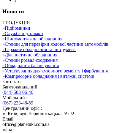
Новости
ПРОДУКЦІЯ
»
Підйомники
»
Служба підтримки
»
Шиномонтажне обладнання
»
Стенди для перевірки ходової частини автомобілів
»
Гаражне обладнання та інструмент
»
Діагностичне обладнання
»
Стенди розвал-сходження
»
Обладнання балансування
»
Устаткування для кузовного ремонту і фарбування
»
Компресорне обладнання і витяжні системи
контакти
Багатоканальний:
(044) 583-06-46
Мобільний :
(067) 233-46-59
Центральний офіс :
м. Київ, вул. Червоноткацька, 59а/2
Email:
office@planetukr.com.ua
мапа